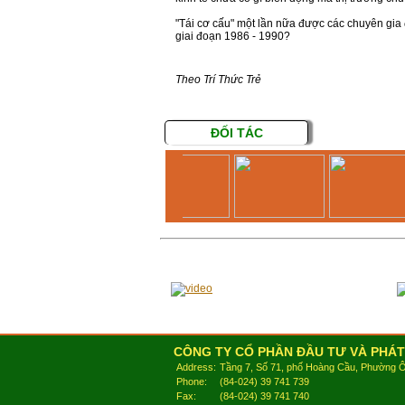
"Tái cơ cấu" một lần nữa được các chuyên gia
giai đoạn 1986 - 1990?
Theo Trí Thức Trẻ
ĐỐI TÁC
CÔNG TY CỔ PHẦN ĐẦU TƯ VÀ PHÁT
Address:
Tầng 7, Số 71, phố Hoàng Cầu, Phường 
Phone:
(84-024) 39 741 739
Fax:
(84-024) 39 741 740