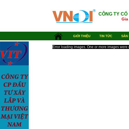
CÔNG TY CỔ
GIỚI THIỆU
TIN TỨC
SẢN 
Error loading images. One or more images were 