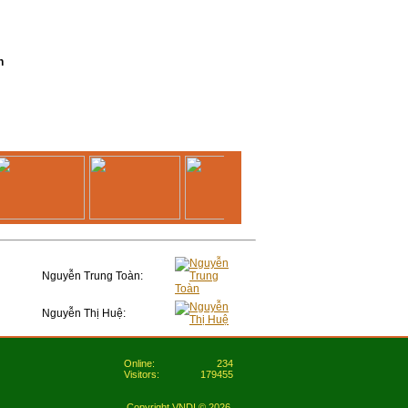
n
Nguyễn Trung Toàn:
Nguyễn Thị Huệ:
Online:
234
Visitors:
179455
Copyright VNDI © 2026