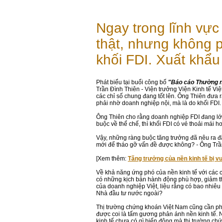
Ngay trong lĩnh vực
thật, nhưng không p
khối FDI. Xuất khẩu
Phát biểu tại buổi công bố
"Báo cáo Thường ni
Trần Đình Thiên - Viện trưởng Viện Kinh tế Việ
các chỉ số chung đang tốt lên. Ông Thiên đưa r
phải nhờ doanh nghiệp nội, mà là do khối FDI
Ông Thiên cho rằng doanh nghiệp FDI đang lớn
buộc về thể chế, thì khối FDI có vẻ thoải mái
Vậy, những ràng buộc tăng trưởng đã nêu ra đã
mới để tháo gỡ vấn đề được không? - Ông Trần
[Xem thêm:
Tăng trưởng của nền kinh tế bị 
Về khả năng ứng phó của nền kinh tế với các 
có những kịch bản hành động phù hợp, giảm th
của doanh nghiệp Việt, liệu rằng có bao nhiê
Nhà đầu tư nước ngoài?
Thị trường chứng khoán Việt Nam cũng cần ph
được coi là tấm gương phản ánh nền kinh tế. 
kinh tế chưa có gì biến động mà thị trường 