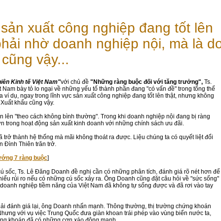
 sản xuất công nghiệp đang tốt lên
hải nhờ doanh nghiệp nội, mà là d
 cũng vậy...
ên Kinh tế Việt Nam"
với chủ đề
"Những ràng buộc đối với tăng trưởng",
Ts.
t Nam bày tỏ lo ngại về những yếu tố thành phần đang "có vấn đề" trong tổng thể
a ví dụ, ngay trong lĩnh vực sản xuất công nghiệp đang tốt lên thật, nhưng không
. Xuất khẩu cũng vậy.
 lên "theo cách không bình thường". Trong khi doanh nghiệp nội đang bị ràng
 hơn trong hoạt động sản xuất kinh doanh với những chính sách ưu đãi.
 trở thành hệ thống mà mãi không thoát ra được. Liệu chúng ta có quyết liệt đổi
 Đình Thiên trăn trở.
vướng 7 ràng buộc
]
cú sốc, Ts. Lê Đăng Doanh đề nghị cần có những phân tích, đánh giá rõ nét hơn để
iểu rủi ro nếu có những cú sốc xảy ra. Ông Doanh cũng đặt câu hỏi về "sức sống"
u doanh nghiệp tiềm năng của Việt Nam đã không tự sống được và đã rơi vào tay
ải đánh giá lại, ông Doanh nhấn mạnh. Thông thường, thị trường chứng khoán
Nhưng với vụ việc Trung Quốc đưa giàn khoan trái phép vào vùng biển nước ta,
chứng khoán đã có những cơn xáo động mạnh.