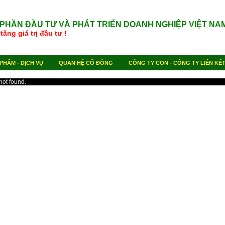
 PHẦN ĐẦU TƯ VÀ PHÁT TRIỂN DOANH NGHIỆP VIỆT NA
Gia tăng giá trị đầu tư !
PHẨM - DỊCH VỤ
QUAN HỆ CỔ ĐÔNG
CÔNG TY CON - CÔNG TY LIÊN KẾ
not found.